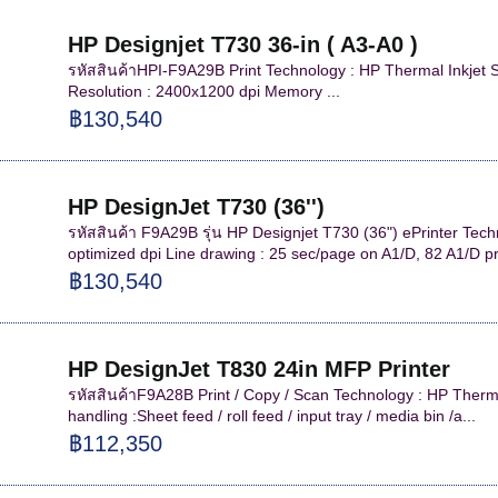
HP Designjet T730 36-in ( A3-A0 )
รหัสสินค้าHPI-F9A29B Print Technology : HP Thermal Inkjet S
Resolution : 2400x1200 dpi Memory ...
฿130,540
HP DesignJet T730 (36'')
รหัสสินค้า F9A29B รุ่น HP Designjet T730 (36") ePrinter Tech
optimized dpi Line drawing : 25 sec/page on A1/D, 82 A1/D pri
฿130,540
HP DesignJet T830 24in MFP Printer
รหัสสินค้าF9A28B Print / Copy / Scan Technology : HP Therma
handling :Sheet feed / roll feed / input tray / media bin /a...
฿112,350