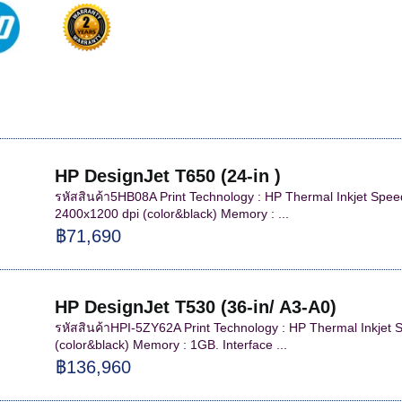
HP DesignJet T650 (24-in )
รหัสสินค้า5HB08A Print Technology : HP Thermal Inkjet Speed
2400x1200 dpi (color&black) Memory : ...
฿71,690
HP DesignJet T530 (36-in/ A3-A0)
รหัสสินค้าHPI-5ZY62A Print Technology : HP Thermal Inkjet 
(color&black) Memory : 1GB. Interface ...
฿136,960