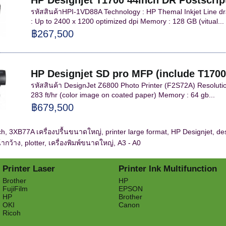
HP Designjet T1700 44inch DR Postscript
รหัสสินค้าHPI-1VD88A Technology : HP Themal Inkjet Line dra
: Up to 2400 x 1200 optimized dpi Memory : 128 GB (vitual...
฿267,500
HP Designjet SD pro MFP (include T1700
รหัสสินค้า DesignJet Z6800 Photo Printer (F2S72A) Resolutio
283 ft/hr (color image on coated paper) Memory : 64 gb...
฿679,500
 3XB77A เครื่องปรื้นขนาดใหญ่, printer large format, HP Designjet, designje
น้ากว้าง, plotter, เครื่องพิมพ์ขนาดใหญ่, A3 - A0
Printer Laser
Printer Ink Multifunction
Brother
HP
FujiFilm
EPSON
HP
Brother
OKI
Canon
Ricoh