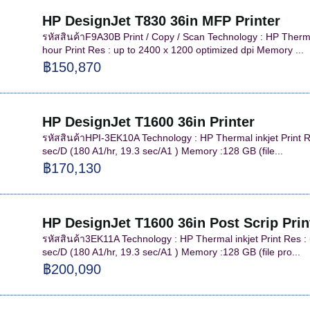
HP DesignJet T830 36in MFP Printer
รหัสสินค้าF9A30B Print / Copy / Scan Technology : HP Therma
hour Print Res : up to 2400 x 1200 optimized dpi Memory ...
฿150,870
HP DesignJet T1600 36in Printer
รหัสสินค้าHPI-3EK10A Technology : HP Thermal inkjet Print Re
sec/D (180 A1/hr, 19.3 sec/A1 ) Memory :128 GB (file...
฿170,130
HP DesignJet T1600 36in Post Scrip Prin
รหัสสินค้า3EK11A Technology : HP Thermal inkjet Print Res : 
sec/D (180 A1/hr, 19.3 sec/A1 ) Memory :128 GB (file pro...
฿200,090