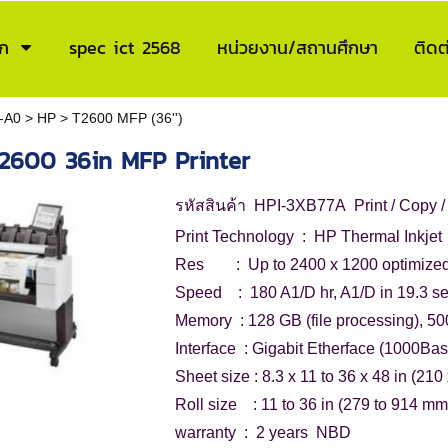
ก
spec ict 2568
หน่วยงาน/สถานศึกษา
ติดต
2-A0
>
HP
>
T2600 MFP (36'')
2600 36in MFP Printer
รหัสสินค้า HPI-
3XB77A
Print / Copy 
Print Technology : HP Thermal Inkjet
Res : Up to 2400 x 1200 optimized
Speed : 180 A1/D hr, A1/D in 19.3 se
Memory : 128 GB (file processing), 50
Interface : Gigabit Etherface (1000Bas
Sheet size : 8.3 x 11 to 36 x 48 in (21
Roll size : 11 to 36 in (279 to 914 mm)
warranty : 2 years NBD