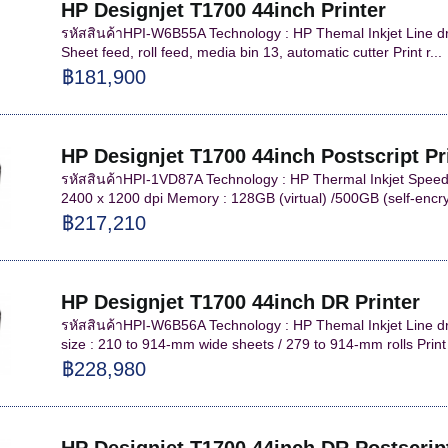
HP Designjet T1700 44inch Printer
รหัสสินค้าHPI-W6B55A Technology : HP Themal Inkjet Line d
Sheet feed, roll feed, media bin 13, automatic cutter Print r...
฿181,900
HP Designjet T1700 44inch Postscript Pr
รหัสสินค้าHPI-1VD87A Technology : HP Thermal Inkjet Speed 
2400 x 1200 dpi Memory : 128GB (virtual) /500GB (self-encry
฿217,210
HP Designjet T1700 44inch DR Printer
รหัสสินค้าHPI-W6B56A Technology : HP Themal Inkjet Line dr
size : 210 to 914-mm wide sheets / 279 to 914-mm rolls Print r
฿228,980