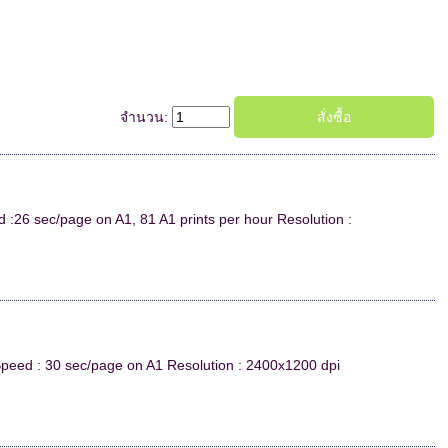
จำนวน:
 :26 sec/page on A1, 81 A1 prints per hour Resolution :
Speed : 30 sec/page on A1 Resolution : 2400x1200 dpi