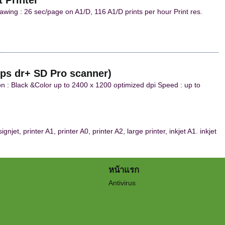
 Printer
wing : 26 sec/page on A1/D, 116 A1/D prints per hour Print res.
ps dr+ SD Pro scanner)
n : Black &Color up to 2400 x 1200 optimized dpi Speed : up to
t, printer A1, printer A0, printer A2, large printer, inkjet A1. inkjet
หน้าแรก
Antivirus