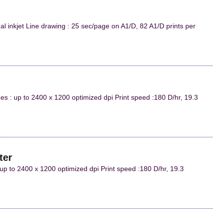
l inkjet Line drawing : 25 sec/page on A1/D, 82 A1/D prints per
s : up to 2400 x 1200 optimized dpi Print speed :180 D/hr, 19.3
ter
up to 2400 x 1200 optimized dpi Print speed :180 D/hr, 19.3