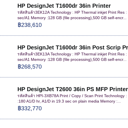
HP DesignJet T1600dr 36in Printer
รหัสสินค้า3EK12A Technology : HP Thermal inkjet Print Res : 
sec/A1 Memory :128 GB (file processing),500 GB self-encr...
฿238,610
HP DesignJet T1600dr 36in Post Scrip Pr
รหัสสินค้า3EK13A Technology : HP Thermal inkjet Print Res : 
sec/A1 Memory :128 GB (file processing),500 GB self-encr...
฿268,570
HP DesignJet T2600 36in PS MFP Printe
รหัสสินค้า HPI-3XB78A Print / Copy / Scan Print Technology 
:180 A1/D hr, A1/D in 19.3 sec on plain media Memory :...
฿332,770