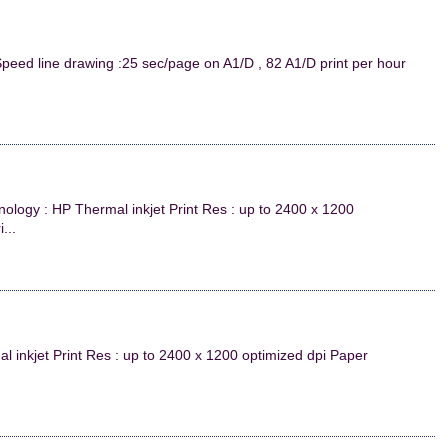
peed line drawing :25 sec/page on A1/D , 82 A1/D print per hour
nology : HP Thermal inkjet Print Res : up to 2400 x 1200
...
l inkjet Print Res : up to 2400 x 1200 optimized dpi Paper