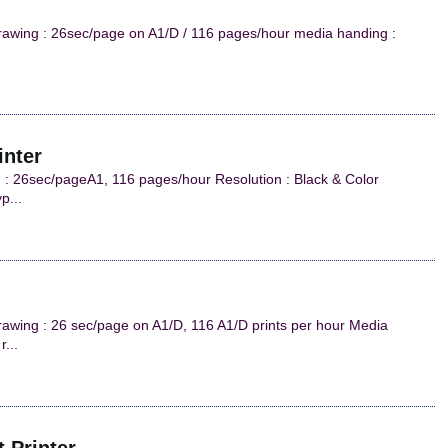
rawing : 26sec/page on A1/D / 116 pages/hour media handing :
inter
: 26sec/pageA1, 116 pages/hour Resolution : Black & Color
p...
awing : 26 sec/page on A1/D, 116 A1/D prints per hour Media
...