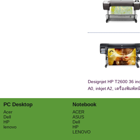
Designjet HP T2600 36 inch,
A0, inkjet A2, เครื่องพิมพ์ห
PC Desktop
Notebook
Acer
ACER
Dell
ASUS
HP
Dell
lenovo
HP
LENOVO