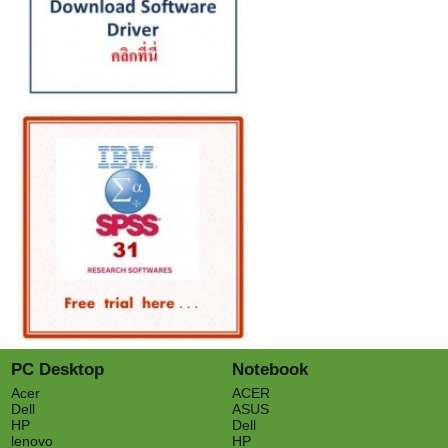
PC Desktop
Notebook
Acer
ACER
Dell
ASUS
HP
Dell
lenovo
HP