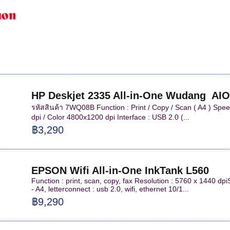
HP Deskjet 2335 All-in-One Wudang AIO
รหัสสินค้า 7WQ08B Function : Print / Copy / Scan ( A4 ) Spe
dpi / Color 4800x1200 dpi Interface : USB 2.0 (...
฿3,290
EPSON Wifi All-in-One InkTank L560
Function : print, scan, copy, fax Resolution : 5760 x 1440 d
- A4, letterconnect : usb 2.0, wifi, ethernet 10/1...
฿9,290