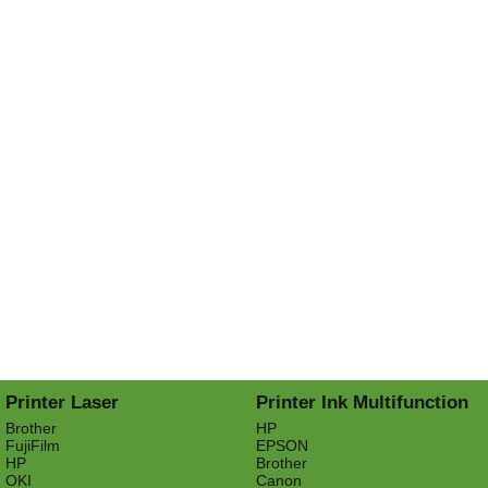
Printer Laser
Printer Ink Multifunction
Brother
HP
FujiFilm
EPSON
HP
Brother
OKI
Canon