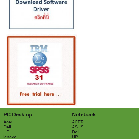
PC Desktop
Notebook
Acer
ACER
Dell
ASUS
HP
Dell
lenovo
HP