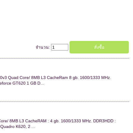
จำนวน:
1230v3 Quad Core/ 8MB L3 CacheRam 8 gb. 1600/1333 MHz.
force GT620 1 GB D...
 Core/ 8MB L3 CacheRAM : 4 gb. 1600/1333 MHz. DDR3HDD :
uadro K620, 2 ...