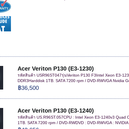
Acer Veriton P130 (E3-1230)
รหัสสินค้า USR96ST047รุ่นVeriton P130 F3Intel Xeon E3-
DDR3Harddisk 1TB. SATA 7200 rpm / DVD-RWVGA Nvidia Ge
฿36,500
Acer Veriton P130 (E3-1240)
รหัสสินค้า US.R96ST.057CPU : Intel Xeon E3-1240v3 Quad
1TB. SATA 7200 rpm / DVD-RWDVD : DVD-RWVGA : NVIDIA Q