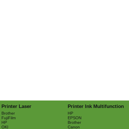
Printer Laser
Printer Ink Multifunction
Brother
HP
FujiFilm
EPSON
HP
Brother
OKI
Canon