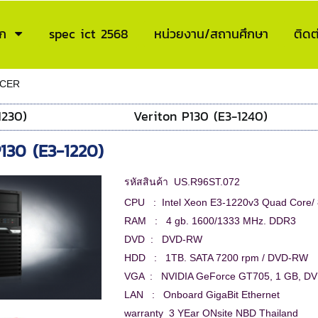
ก
spec ict 2568
หน่วยงาน/สถานศึกษา
ติดต
CER
1230)
Veriton P130 (E3-1240)
130 (E3-1220)
รหัสสินค้า US.R96ST.072
CPU : Intel Xeon E3-1220v3 Quad Core/
RAM : 4 gb. 1600/1333 MHz. DDR3
DVD : DVD-RW
HDD : 1TB. SATA 7200 rpm / DVD-RW
VGA : NVIDIA GeForce GT705, 1 GB, DVI
LAN : Onboard GigaBit Ethernet
warranty 3 YEar ONsite NBD Thailand