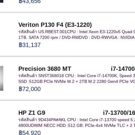
฿43,656
Veriton P130 F4 (E3-1220)
รหัสสินค้า US.RBEST.001CPU : Intel Xeon E3-1220v5 Quad
1TB. SATA 7200 rpm / DVD-RWDVD : DVD-RWVGA : NVIDIA 
฿31,137
Precision 3680 MT i7-14700K/3
รหัสสินค้า SNST368018 CPU : Intel Core i7-14700K, Speed
SSD :512GB PCIe NVMe M.2 + 2TB M.2 2280 Gen4 PCIe VGA 
฿72,000
HP Z1 G9 i7-13700/16GB/51
รหัสสินค้า 9D434PA#AKL CPU : Intel Core i7-13700 speed 
4800UDIMM NECC HDD :512 GB. PCIe-4x4 NVMe TLC + 2 TB
฿54,920