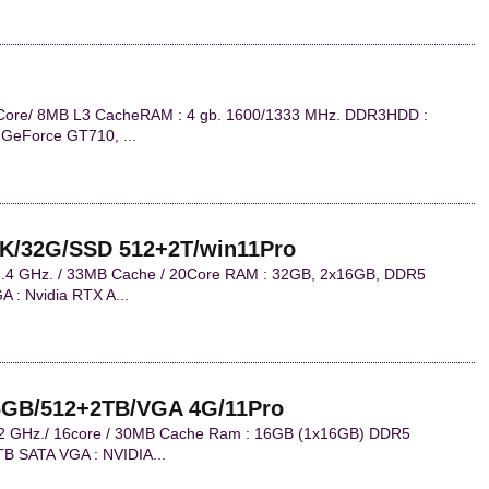
 Core/ 8MB L3 CacheRAM : 4 gb. 1600/1333 MHz. DDR3HDD :
GeForce GT710, ...
2G/SSD 512+2T/win11Pro
 3.4 GHz. / 33MB Cache / 20Core RAM : 32GB, 2x16GB, DDR5
: Nvidia RTX A...
2+2TB/VGA 4G/11Pro
5.2 GHz./ 16core / 30MB Cache Ram : 16GB (1x16GB) DDR5
 SATA VGA : NVIDIA...