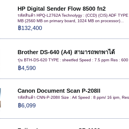
HP Digital Sender Flow 8500 fn2
รหัสสินค้า HPQ-L2762A Technolygy : (CCD) (CIS) ADF TYPE :
MB (2560 MB on primary board, 1024 MB on processor)...
฿132,400
Brother DS-640 (A4) สามารถพกพาได้
รุ่น BTH-DS-620 TYPE : sheetfed Speed : 7.5 ppm Res : 600 
฿4,590
Canon Document Scan P-208II
รหัสสินค้า CNN-P-208II Size : A4 Speed : 8 ppm/ 16 ipm, Res
฿6,099