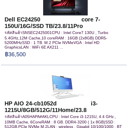
Dell EC24250 core 7-
150U/16G/SSD TB/23.8/11Pro
รหัสสินค้าSNSEC2425001CPU : Intel Core7 130U , Turbo
5.4GHz,12M Cache,10 coreRAM : 16GB (2x8GB) DDR5-
5200MHzSSD : 1 TB. M.2 PCIe NVMeVGA : Intel HD
GraphicsLAN : WiFi 6E AX211 ...
฿36,500
HP AIO 24-cb1052d i3-
1215U/8GB/512G/11Home/23.8
รหัสสินค้าA05HAPA#AKLCPU : Intel Core i3-1215U, 4.4 GHz.,
10MB Cache, 6CoreRAM : 8 GB. DDR4-3200 ( 1x 8GB)SSD :
512GB.PCIe NVMe M.2LAN : wireless , Gigabit 10/100/1000 , BT