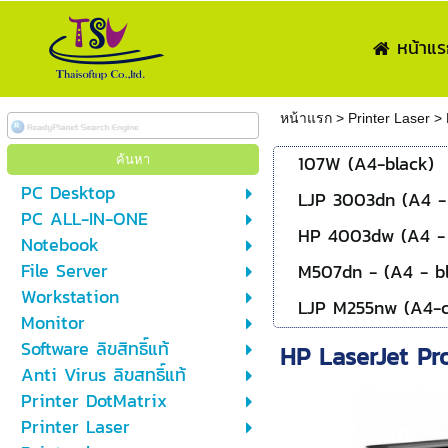
หน้าแร
หน้าแรก
>
Printer Laser
>
107W (A4-black)
PC Desktop
LJP 3003dn (A4 -
PC ALL-IN-ONE
HP 4003dw (A4 - 
Notebook
File Server
M507dn - (A4 - b
Workstation
LJP M255nw (A4-c
Monitor
Software ลิขสิทธิ์แท้
HP LaserJet Pr
Anti Virus ลิขสทธิ์แท้
Printer DotMatrix
Printer Laser