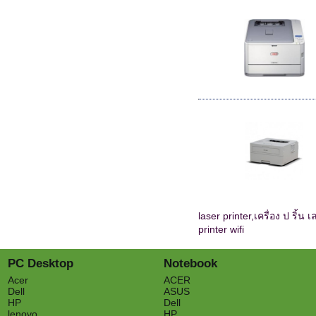
laser printer,เครื่อง ป ริ้น เ
printer wifi
PC Desktop
Notebook
Acer
ACER
Dell
ASUS
HP
Dell
lenovo
HP