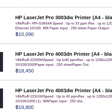
HP LaserJet Pro 3003dw Printer (A4 - bl
รหัสสินค้า HPI-G3654A Speed : Up to 33 ppm Res : up to 120
Ethernet 10/100, Wifi Paper input : 250 sheet Paper Output : 
฿10,090
HP LaserJet Pro 4003dn Printer (A4 - bla
รหัสสินค้า2Z609ASpeed : Up to40 ppmRes : up to 1200x1200d
10/100/1000Paper input : 250 sheetPaper Out...
฿18,450
HP LaserJet Pro 4003dw Printer (A4 - bl
รหัสสินค้า2Z610ASpeed : Up to 40 ppmRes : up to 1200x1200d
10/100/1000 (1), WifiPaper input : 250 she...
฿19,800